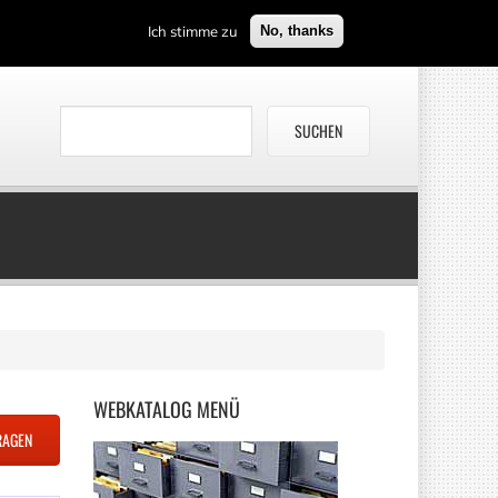
Ich stimme zu
No, thanks
WEBKATALOG
MENÜ