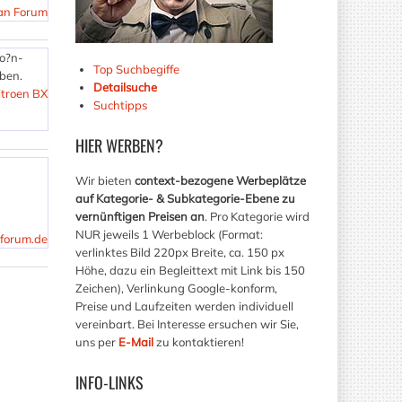
an Forum
o?n-
Top Suchbegiffe
aben.
Detailsuche
itroen BX
Suchtipps
HIER
WERBEN?
Wir bieten
context-bezogene Werbeplätze
auf Kategorie- & Subkategorie-Ebene zu
vernünftigen Preisen an
. Pro Kategorie wird
NUR jeweils 1 Werbeblock (Format:
-forum.de
verlinktes Bild 220px Breite, ca. 150 px
Höhe, dazu ein Begleittext mit Link bis 150
Zeichen), Verlinkung Google-konform,
Preise und Laufzeiten werden individuell
vereinbart. Bei Interesse ersuchen wir Sie,
uns per
E-Mail
zu kontaktieren!
INFO-LINKS