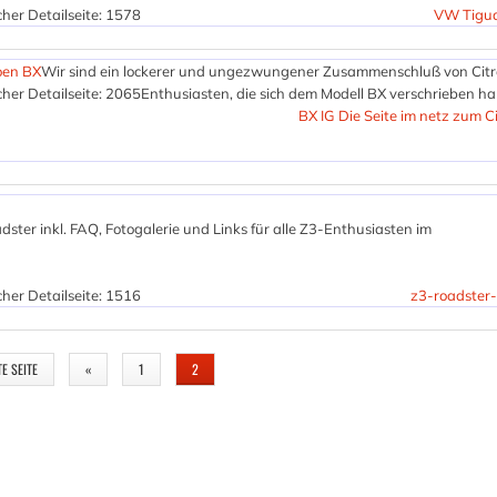
her Detailseite: 1578
VW Tigu
roen BX
Wir sind ein lockerer und ungezwungener Zusammenschluß von Citr
her Detailseite: 2065
Enthusiasten, die sich dem Modell BX verschrieben h
BX IG Die Seite im netz zum C
er inkl. FAQ, Fotogalerie und Links für alle Z3-Enthusiasten im
her Detailseite: 1516
z3-roadster
TE SEITE
«
1
2