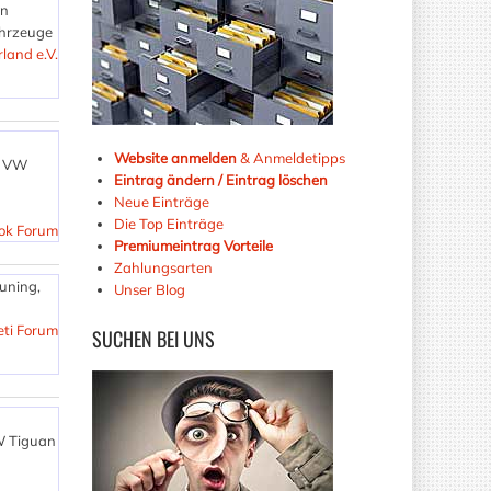
in
ahrzeuge
land e.V.
Website anmelden
& Anmeldetipps
d VW
Eintrag ändern / Eintrag löschen
Neue Einträge
Die Top Einträge
k Forum
Premiumeintrag Vorteile
Zahlungsarten
uning,
Unser Blog
eti Forum
SUCHEN
BEI UNS
W Tiguan