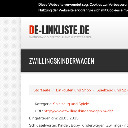
Diese Webseite verwendet sog. Cookies zur Verbesserun
Nutzung der Webseite erklären Sie sich mit Cookies einv
DE-LINKLISTE.DE
WEBKATALOG DEUTSCHLAND & ÖSTERREICH
ZWILLINGSKINDERWAGEN
Startseite
Einkaufen und Shop
Spielzeug und Spi
Kategorie:
Spielzeug und Spiele
URL:
http://www.zwillingskinderwagen24.de/
Eingetragen am:
28.03.2015
Schlüsselwörter:
Kinder, Baby, Kinderwagen, Zwillingski