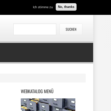
Ich stimme zu
No, thanks
WEBKATALOG
MENÜ