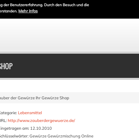
g der Benutzererfahrung. Durch den Besuch und die
Mehr Infos
erstanden.
SHOP
auber der Gewürze Ihr Gewürze Shop
Kategorie:
Lebensmittel
URL:
http://www.zauberdergewuerze.de/
Eingetragen am:
12.10.2010
Schlüsselwörter:
Gewürze Gewürzmischung Online