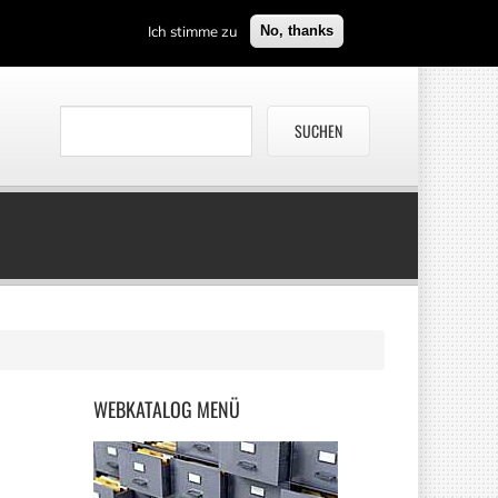
Ich stimme zu
No, thanks
WEBKATALOG
MENÜ