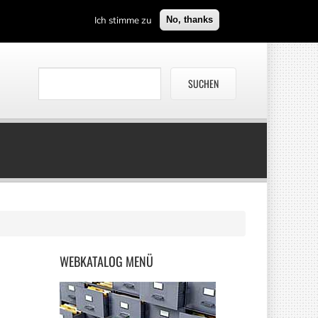
Ich stimme zu
No, thanks
WEBKATALOG
MENÜ