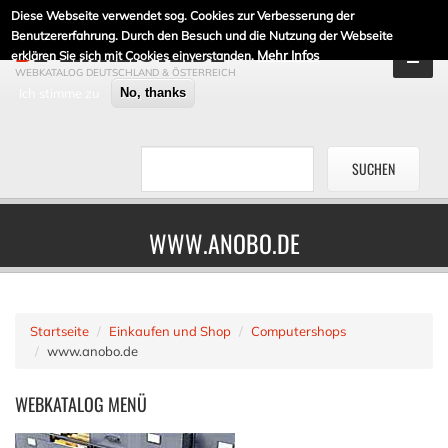
Diese Webseite verwendet sog. Cookies zur Verbesserung der
DE-LINKLISTE.DE
Benutzererfahrung. Durch den Besuch und die Nutzung der Webseite
Mehr Infos
erklären Sie sich mit Cookies einverstanden.
WEBKATALOG DEUTSCHLAND & ÖSTERREICH
Ich stimme zu
No, thanks
WWW.ANOBO.DE
Startseite
Einkaufen und Shop
Computershops
www.anobo.de
WEBKATALOG
MENÜ