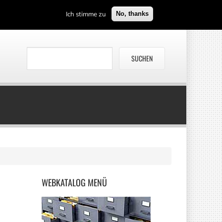
Ich stimme zu
No, thanks
WEBKATALOG
MENÜ