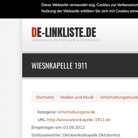
Diese Webseite verwendet sog. Cookies zur Verbesserun
Nutzung der Webseite erklären Sie sich mit Cookies einv
DE-LINKLISTE.DE
WEBKATALOG DEUTSCHLAND & ÖSTERREICH
WIESNKAPELLE 1911
Startseite
Medien und Musik
Unterhaltungsmusik
Kategorie:
Unterhaltungsmusik
URL:
http://www.wiesnkapelle-1911.de
Eingetragen am:
03.09.2012
Schlüsselwörter:
Oktoberfestkapelle Oktoberfest