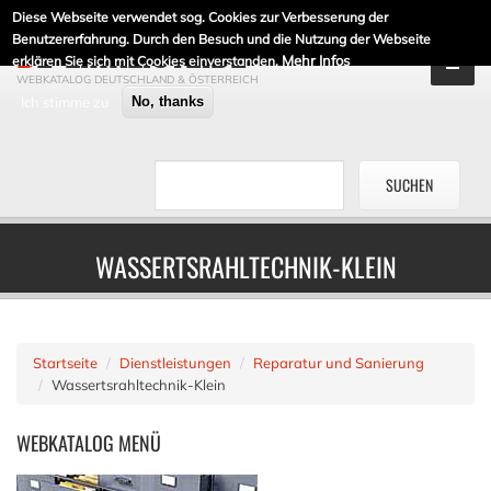
Diese Webseite verwendet sog. Cookies zur Verbesserung der
DE-LINKLISTE.DE
Benutzererfahrung. Durch den Besuch und die Nutzung der Webseite
Mehr Infos
erklären Sie sich mit Cookies einverstanden.
WEBKATALOG DEUTSCHLAND & ÖSTERREICH
Ich stimme zu
No, thanks
WASSERTSRAHLTECHNIK-KLEIN
Startseite
Dienstleistungen
Reparatur und Sanierung
Wassertsrahltechnik-Klein
WEBKATALOG
MENÜ