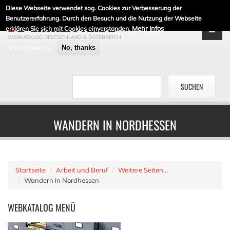
Diese Webseite verwendet sog. Cookies zur Verbesserung der
DE-LINKLISTE.DE
Benutzererfahrung. Durch den Besuch und die Nutzung der Webseite
Mehr Infos
erklären Sie sich mit Cookies einverstanden.
WEBKATALOG DEUTSCHLAND & ÖSTERREICH
Ich stimme zu
No, thanks
WANDERN IN NORDHESSEN
Startseite
Arbeit und Beruf
Weitere Seiten...
Wandern in Nordhessen
WEBKATALOG
MENÜ