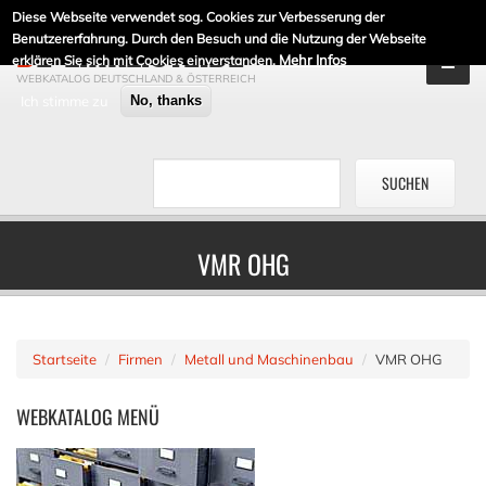
Diese Webseite verwendet sog. Cookies zur Verbesserung der
DE-LINKLISTE.DE
Benutzererfahrung. Durch den Besuch und die Nutzung der Webseite
Mehr Infos
erklären Sie sich mit Cookies einverstanden.
WEBKATALOG DEUTSCHLAND & ÖSTERREICH
Ich stimme zu
No, thanks
VMR OHG
Startseite
Firmen
Metall und Maschinenbau
VMR OHG
WEBKATALOG
MENÜ