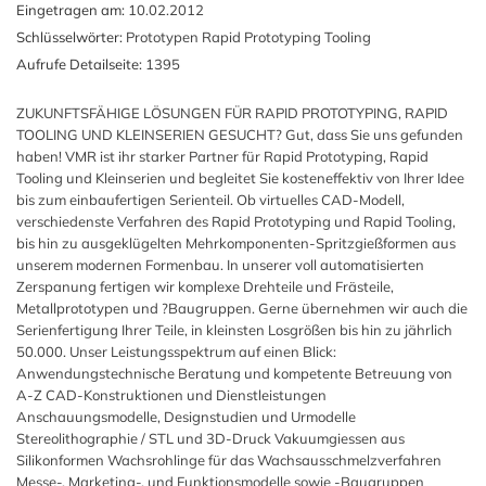
Eingetragen am:
10.02.2012
Schlüsselwörter:
Prototypen Rapid Prototyping Tooling
Aufrufe Detailseite:
1395
ZUKUNFTSFÄHIGE LÖSUNGEN FÜR RAPID PROTOTYPING, RAPID
TOOLING UND KLEINSERIEN GESUCHT? Gut, dass Sie uns gefunden
haben! VMR ist ihr starker Partner für Rapid Prototyping, Rapid
Tooling und Kleinserien und begleitet Sie kosteneffektiv von Ihrer Idee
bis zum einbaufertigen Serienteil. Ob virtuelles CAD-Modell,
verschiedenste Verfahren des Rapid Prototyping und Rapid Tooling,
bis hin zu ausgeklügelten Mehrkomponenten-Spritzgießformen aus
unserem modernen Formenbau. In unserer voll automatisierten
Zerspanung fertigen wir komplexe Drehteile und Frästeile,
Metallprototypen und ?Baugruppen. Gerne übernehmen wir auch die
Serienfertigung Ihrer Teile, in kleinsten Losgrößen bis hin zu jährlich
50.000. Unser Leistungsspektrum auf einen Blick:
Anwendungstechnische Beratung und kompetente Betreuung von
A-Z CAD-Konstruktionen und Dienstleistungen
Anschauungsmodelle, Designstudien und Urmodelle
Stereolithographie / STL und 3D-Druck Vakuumgiessen aus
Silikonformen Wachsrohlinge für das Wachsausschmelzverfahren
Messe-, Marketing-, und Funktionsmodelle sowie -Baugruppen