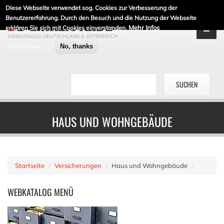
Diese Webseite verwendet sog. Cookies zur Verbesserung der
DE-LINKLISTE.DE
Benutzererfahrung. Durch den Besuch und die Nutzung der Webseite
Mehr Infos
erklären Sie sich mit Cookies einverstanden.
WEBKATALOG DEUTSCHLAND & ÖSTERREICH
Ich stimme zu
No, thanks
HAUS UND WOHNGEBÄUDE
Startseite
Versicherungen
Haus und Wohngebäude
WEBKATALOG
MENÜ