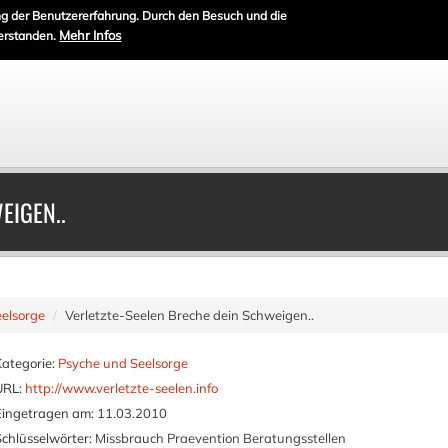
g der Benutzererfahrung. Durch den Besuch und die
Mehr Infos
erstanden.
EIGEN..
elsorge
Verletzte-Seelen Breche dein Schweigen..
Kategorie:
Psyche und Seelsorge
URL:
http://www.verletzte-seelen.info
Eingetragen am:
11.03.2010
Schlüsselwörter:
Missbrauch Praevention Beratungsstellen