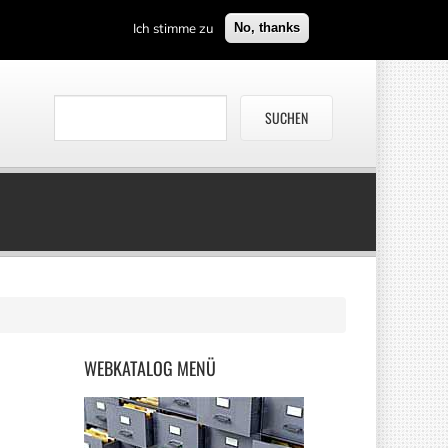
Ich stimme zu
No, thanks
WEBKATALOG
MENÜ