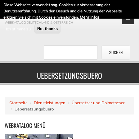
Diese Webseite verwendet sog. Cookies zur Verbesserung der
DE-LINKLISTE.DE
Benutzererfahrung. Durch den Besuch und die Nutzung der Webseite
Mehr Infos
erklären Sie sich mit Cookies einverstanden.
WEBKATALOG DEUTSCHLAND & ÖSTERREICH
Ich stimme zu
No, thanks
UEBERSETZUNGSBUERO
Startseite
Dienstleistungen
Übersetzer und Dolmetscher
Uebersetzungsbuero
WEBKATALOG
MENÜ