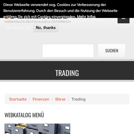
Diese Webseite verwendet sog. Cookies zur Verbesserung der
DE-LINKLISTE.DE
Benutzererfahrung. Durch den Besuch und die Nutzung der Webseite
Mehr Infos
erklären Sie sich mit Cookies einverstanden.
WEBKATALOG DEUTSCHLAND & ÖSTERREICH
Ich stimme zu
No, thanks
TRADING
Startseite
Finanzen
Börse
Trading
WEBKATALOG
MENÜ