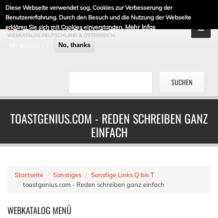
Diese Webseite verwendet sog. Cookies zur Verbesserung der
DE-LINKLISTE.DE
Benutzererfahrung. Durch den Besuch und die Nutzung der Webseite
Mehr Infos
erklären Sie sich mit Cookies einverstanden.
WEBKATALOG DEUTSCHLAND & ÖSTERREICH
Ich stimme zu
No, thanks
TOASTGENIUS.COM - REDEN SCHREIBEN GANZ
EINFACH
Startseite
Sonstiges
Sonstige Links Q bis T
toastgenius.com - Reden schreiben ganz einfach
WEBKATALOG
MENÜ