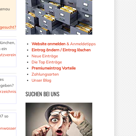
 genau
 gesucht?
München,
Website anmelden
& Anmeldetipps
 ein
Eintrag ändern / Eintrag löschen
utzverein
Neue Einträge
Die Top Einträge
Premiumeintrag Vorteile
Zahlungsarten
es
Unser Blog
abgeben?
rzeichnis
SUCHEN
BEI UNS
07 so
renwasser