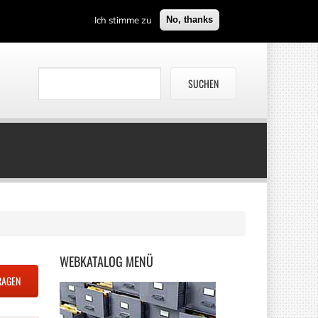
Ich stimme zu
No, thanks
WEBKATALOG
MENÜ