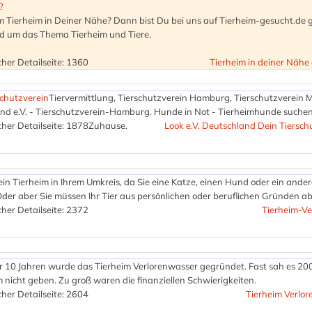
?
m Tierheim in Deiner Nähe? Dann bist Du bei uns auf Tierheim-gesucht.de
und um das Thema Tierheim und Tiere.
her Detailseite: 1360
Tierheim in deiner Nähe
schutzverein
Tiervermittlung, Tierschutzverein Hamburg, Tierschutzverein 
nd e.V. - Tierschutzverein-Hamburg. Hunde in Not - Tierheimhunde suchen
her Detailseite: 1878
Zuhause.
Look e.V. Deutschland Dein Tiersch
ein Tierheim in Ihrem Umkreis, da Sie eine Katze, einen Hund oder ein ander
er aber Sie müssen Ihr Tier aus persönlichen oder beruflichen Gründen 
her Detailseite: 2372
Tierheim-Ve
r 10 Jahren wurde das Tierheim Verlorenwasser gegründet. Fast sah es 20
m nicht geben. Zu groß waren die finanziellen Schwierigkeiten.
her Detailseite: 2604
Tierheim Verlo