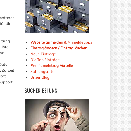
pontanen
für die
altung
Website anmelden
& Anmeldetipps
 Ihre
Eintrag ändern / Eintrag löschen
und
Neue Einträge
Die Top Einträge
 Daten
Premiumeintrag Vorteile
. Zurzeit
Zahlungsarten
ität
Unser Blog
Support
SUCHEN
BEI UNS