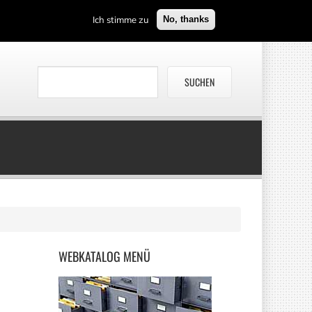
Ich stimme zu
No, thanks
WEBKATALOG
MENÜ