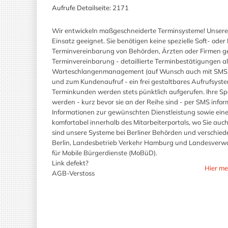
Aufrufe Detailseite:
2171
Wir entwickeln maßgeschneiderte Terminsysteme! Unsere
Einsatz geeignet. Sie benötigen keine spezielle Soft- ode
Terminvereinbarung von Behörden, Ärzten oder Firmen gee
Terminvereinbarung - detaillierte Terminbestätigungen al
Warteschlangenmanagement (auf Wunsch auch mit SMS-Be
und zum Kundenaufruf - ein frei gestaltbares Aufrufsyst
Terminkunden werden stets pünktlich aufgerufen. Ihre Sp
werden - kurz bevor sie an der Reihe sind - per SMS infor
Informationen zur gewünschten Dienstleistung sowie eine L
komfortabel innerhalb des Mitarbeiterportals, wo Sie auc
sind unsere Systeme bei Berliner Behörden und verschiede
Berlin, Landesbetrieb Verkehr Hamburg und Landesverwal
für Mobile Bürgerdienste (MoBüD).
Link defekt?
Hier me
AGB-Verstoss