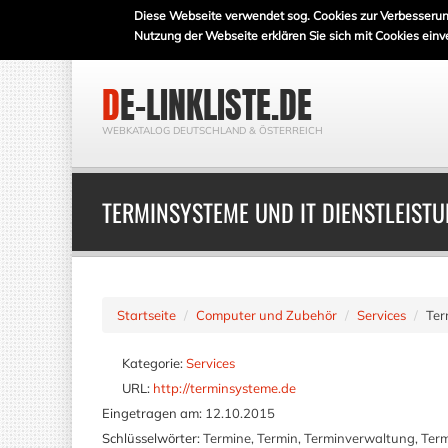
Diese Webseite verwendet sog. Cookies zur Verbesserun
Nutzung der Webseite erklären Sie sich mit Cookies einv
DE-LINKLISTE.DE
WEBKATALOG DEUTSCHLAND & ÖSTERREICH
TERMINSYSTEME UND IT DIENSTLEIST
Startseite
Computer und Zubehör
Services
Ter
Kategorie:
Services
URL:
http://terminsysteme.de
Eingetragen am:
12.10.2015
Schlüsselwörter:
Termine, Termin, Terminverwaltung, Ter