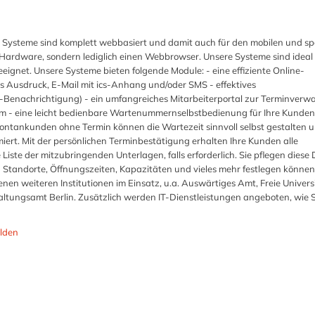
 Systeme sind komplett webbasiert und damit auch für den mobilen und s
r Hardware, sondern lediglich einen Webbrowser. Unsere Systeme sind ideal 
ignet. Unsere Systeme bieten folgende Module: - eine effiziente Online-
s Ausdruck, E-Mail mit ics-Anhang und/oder SMS - effektives
nachrichtigung) - ein umfangreiches Mitarbeiterportal zur Terminverw
em - eine leicht bedienbare Wartenummernselbstbedienung für Ihre Kunden.
ontankunden ohne Termin können die Wartezeit sinnvoll selbst gestalten 
miert. Mit der persönlichen Terminbestätigung erhalten Ihre Kunden alle
iste der mitzubringenden Unterlagen, falls erforderlich. Sie pflegen diese
h Standorte, Öffnungszeiten, Kapazitäten und vieles mehr festlegen können
nen weiteren Institutionen im Einsatz, u.a. Auswärtiges Amt, Freie Univers
tungsamt Berlin. Zusätzlich werden IT-Dienstleistungen angeboten, wie 
lden