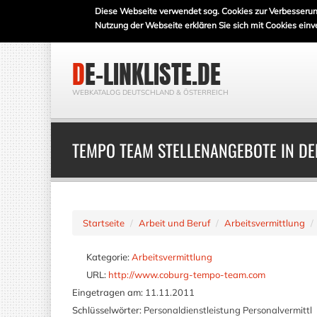
Diese Webseite verwendet sog. Cookies zur Verbesserun
Nutzung der Webseite erklären Sie sich mit Cookies einv
DE-LINKLISTE.DE
WEBKATALOG DEUTSCHLAND & ÖSTERREICH
TEMPO TEAM STELLENANGEBOTE IN D
Startseite
Arbeit und Beruf
Arbeitsvermittlung
Kategorie:
Arbeitsvermittlung
URL:
http://www.coburg-tempo-team.com
Eingetragen am:
11.11.2011
Schlüsselwörter:
Personaldienstleistung Personalvermittl