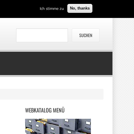
Ich stimme zu
No, thanks
WEBKATALOG
MENÜ