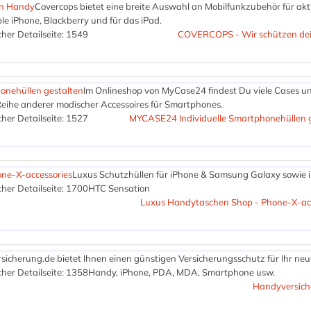
in Handy
Covercops bietet eine breite Auswahl an Mobilfunkzubehör für akt
 iPhone, Blackberry und für das iPad.
her Detailseite: 1549
COVERCOPS - Wir schützen de
onehüllen gestalten
Im Onlineshop von MyCase24 findest Du viele Cases u
Reihe anderer modischer Accessoires für Smartphones.
her Detailseite: 1527
MYCASE24 Individuelle Smartphonehüllen g
ne-X-accessories
Luxus Schutzhüllen für iPhone & Samsung Galaxy sowie 
her Detailseite: 1700
HTC Sensation
Luxus Handytaschen Shop - Phone-X-acc
icherung.de bietet Ihnen einen günstigen Versicherungsschutz für Ihr neu
her Detailseite: 1358
Handy, iPhone, PDA, MDA, Smartphone usw.
Handyversich