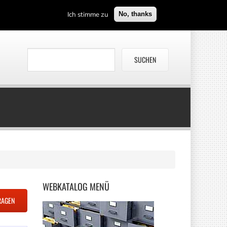
Ich stimme zu
No, thanks
WEBKATALOG
MENÜ