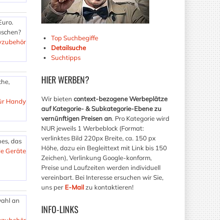
Euro.
aschen?
Top Suchbegiffe
yzubehör
Detailsuche
Suchtipps
HIER
WERBEN?
che,
Wir bieten
context-bezogene Werbeplätze
ür Handy
auf Kategorie- & Subkategorie-Ebene zu
vernünftigen Preisen an
. Pro Kategorie wird
NUR jeweils 1 Werbeblock (Format:
verlinktes Bild 220px Breite, ca. 150 px
nes, das
Höhe, dazu ein Begleittext mit Link bis 150
le Geräte
Zeichen), Verlinkung Google-konform,
Preise und Laufzeiten werden individuell
vereinbart. Bei Interesse ersuchen wir Sie,
uns per
E-Mail
zu kontaktieren!
wahl an
INFO-LINKS