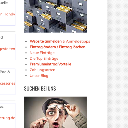
uelle
in Handy
nd
Website anmelden
& Anmeldetipps
Eintrag ändern / Eintrag löschen
estalten
Neue Einträge
Die Top Einträge
Premiumeintrag Vorteile
Zahlungsarten
iPad &
Unser Blog
essories
SUCHEN
BEI UNS
es
erung.de