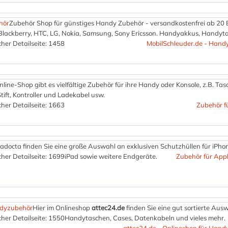
hör
Zubehör Shop für günstiges Handy Zubehör - versandkostenfrei ab 20 
Blackberry, HTC, LG, Nokia, Samsung, Sony Ericsson. Handyakkus, Handyt
her Detailseite: 1458
MobilSchleuder.de - Hand
line-Shop gibt es vielfältige Zubehör für ihre Handy oder Konsole, z.B. Tas
ift, Kontroller und Ladekabel usw.
her Detailseite: 1663
Zubehör f
adocta finden Sie eine große Auswahl an exklusiven Schutzhüllen für iPho
her Detailseite: 1699
iPad sowie weitere Endgeräte.
Zubehör für App
ndyzubehör
Hier im Onlineshop
attec24.de
finden Sie eine gut sortierte Aus
her Detailseite: 1550
Handytaschen, Cases, Datenkabeln und vieles mehr.