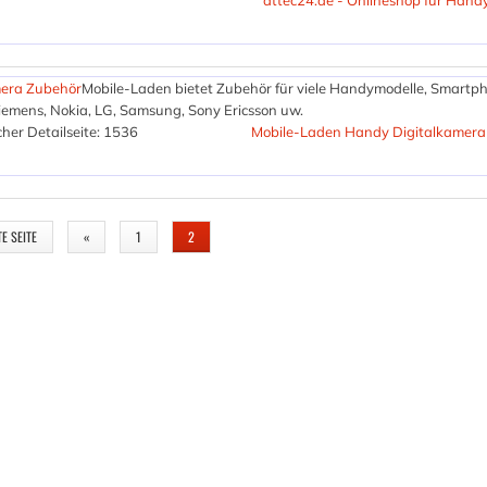
attec24.de - Onlineshop für Han
mera Zubehör
Mobile-Laden bietet Zubehör für viele Handymodelle, Smartp
iemens, Nokia, LG, Samsung, Sony Ericsson uw.
her Detailseite: 1536
Mobile-Laden Handy Digitalkamera
TE SEITE
«
1
2