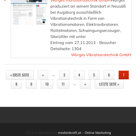
Würges Vibrationstechnik GmbH
Würges
produziert an seinem Standort in Neusäß
bei Augsburg ausschließlich
Vibrationstechnik in Form von
Vibrationsmotoren, Elektrovibratoren,
Rüttelmotoren, Schwingungserzeuger,
Silorüttler mit unter
Eintrag vom: 27.11.2013 - Besucher
Detailseite: 1304
Würges Vibrationstechnik GmbH
SEITEN
…
« ERSTE SEITE
«
3
4
5
6
7
…
8
9
10
11
»
LETZTE SEITE »
2021 © operated by
medienkraft.at - Online Marketing