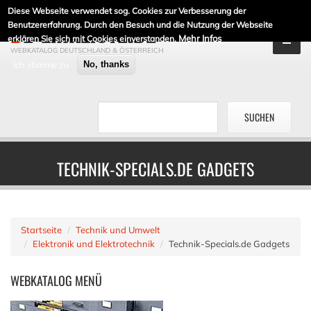
Diese Webseite verwendet sog. Cookies zur Verbesserung der
DE-LINKLISTE.DE
Benutzererfahrung. Durch den Besuch und die Nutzung der Webseite
Mehr Infos
erklären Sie sich mit Cookies einverstanden.
WEBKATALOG DEUTSCHLAND & ÖSTERREICH
Ich stimme zu
No, thanks
TECHNIK-SPECIALS.DE GADGETS
Startseite
Technik und Umwelt
Elektronik und Elektrotechnik
Technik-Specials.de Gadgets
WEBKATALOG
MENÜ