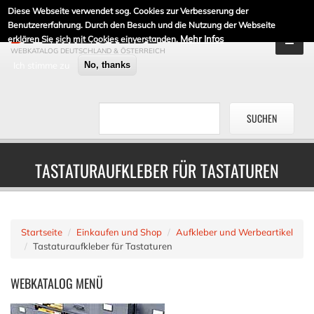
Diese Webseite verwendet sog. Cookies zur Verbesserung der
DE-LINKLISTE.DE
Benutzererfahrung. Durch den Besuch und die Nutzung der Webseite
Mehr Infos
erklären Sie sich mit Cookies einverstanden.
WEBKATALOG DEUTSCHLAND & ÖSTERREICH
Ich stimme zu
No, thanks
TASTATURAUFKLEBER FÜR TASTATUREN
Startseite
Einkaufen und Shop
Aufkleber und Werbeartikel
Tastaturaufkleber für Tastaturen
WEBKATALOG
MENÜ