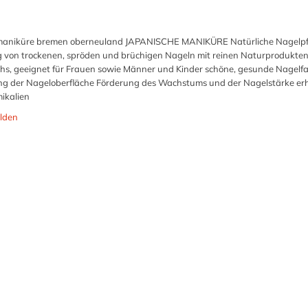
he maniküre bremen oberneuland JAPANISCHE MANIKÜRE Natürliche Nagelpf
 von trockenen, spröden und brüchigen Nageln mit reinen Naturprodukten
chs, geeignet für Frauen sowie Männer und Kinder schöne, gesunde Nagelf
ung der Nageloberfläche Förderung des Wachstums und der Nagelstärke er
mikalien
lden