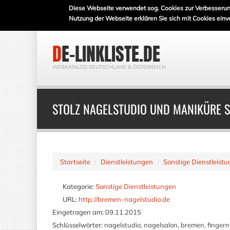
Diese Webseite verwendet sog. Cookies zur Verbesserun
Nutzung der Webseite erklären Sie sich mit Cookies einv
DE-LINKLISTE.DE
WEBKATALOG DEUTSCHLAND & ÖSTERREICH
STOLZ NAGELSTUDIO UND MANIKÜRE 
Startseite
Dienstleistungen
Sonstige Dienstleist
Kategorie:
Sonstige Dienstleistungen
URL:
http://bremen-nagelstudio.de
Eingetragen am:
09.11.2015
Schlüsselwörter:
nagelstudio, nagelsalon, bremen, fingernäg