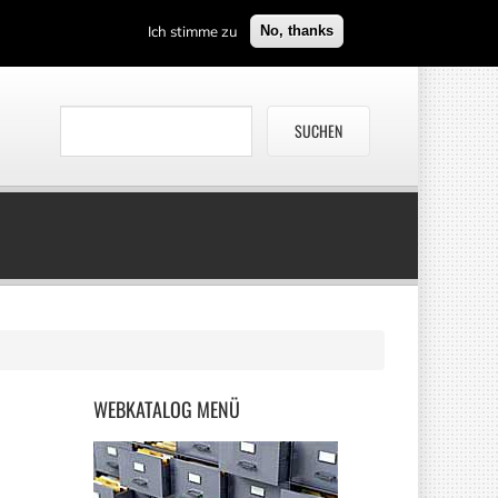
Ich stimme zu
No, thanks
WEBKATALOG
MENÜ