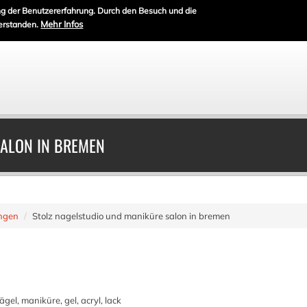
g der Benutzererfahrung. Durch den Besuch und die
Mehr Infos
erstanden.
SALON IN BREMEN
ungen
Stolz nagelstudio und maniküre salon in bremen
el, maniküre, gel, acryl, lack