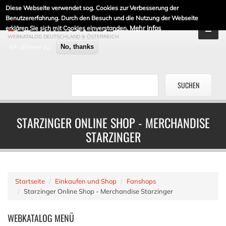
Diese Webseite verwendet sog. Cookies zur Verbesserung der
DE-LINKLISTE.DE
Benutzererfahrung. Durch den Besuch und die Nutzung der Webseite
Mehr Infos
erklären Sie sich mit Cookies einverstanden.
WEBKATALOG DEUTSCHLAND & ÖSTERREICH
Ich stimme zu
No, thanks
STARZINGER ONLINE SHOP - MERCHANDISE
STARZINGER
Startseite
Einkaufen und Shop
Fanshops
Starzinger Online Shop - Merchandise Starzinger
WEBKATALOG
MENÜ