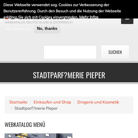
Diese Webseite verwendet sog. Cookies zur Verbesserung der
DE-LINKLISTE.DE
Benutzererfahrung. Durch den Besuch und die Nutzung der Webseite
Mehr Infos
erklären Sie sich mit Cookies einverstanden.
WEBKATALOG DEUTSCHLAND & ÖSTERREICH
Ich stimme zu
No, thanks
STADTPARF?MERIE PIEPER
Startseite
Einkaufen und Shop
Drogerie und Kosmetik
Stadtparf?merie Pieper
WEBKATALOG
MENÜ