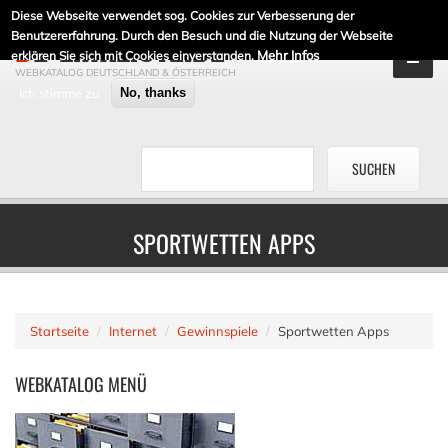
Diese Webseite verwendet sog. Cookies zur Verbesserung der
DE-LINKLISTE.DE
Benutzererfahrung. Durch den Besuch und die Nutzung der Webseite
Mehr Infos
erklären Sie sich mit Cookies einverstanden.
WEBKATALOG DEUTSCHLAND & ÖSTERREICH
Ich stimme zu
No, thanks
SPORTWETTEN APPS
Startseite
Internet
Gewinnspiele
Sportwetten Apps
WEBKATALOG
MENÜ