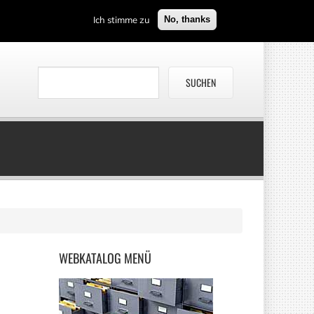
Ich stimme zu
No, thanks
WEBKATALOG
MENÜ