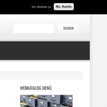
Ich stimme zu
No, thanks
WEBKATALOG
MENÜ