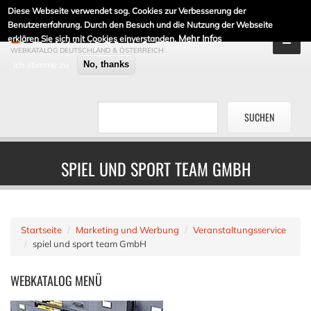
Diese Webseite verwendet sog. Cookies zur Verbesserung der
DE-LINKLISTE.DE
Benutzererfahrung. Durch den Besuch und die Nutzung der Webseite
Mehr Infos
erklären Sie sich mit Cookies einverstanden.
WEBKATALOG DEUTSCHLAND & ÖSTERREICH
Ich stimme zu
No, thanks
SPIEL UND SPORT TEAM GMBH
Startseite
Marketing und Werbung
Veranstaltungsservice
spiel und sport team GmbH
WEBKATALOG
MENÜ