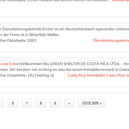
r Dienstleistungsbetrieb Küster ist ein deutschlandweit agierendes Unter
 der Firma ist in Bítterfeld-Wolfen.
her Detailseite: 2002
Dienstleistungsbetri
 real Estate
Willkommen! Bei GREEN SHELTER DE COSTA RICA LTDA. - Ih
hmen. Wir beraten von Anfang an was bei einem Immobilienerwerb in Costa
her Detailseite: 1917
wichtig ist.
Costa Rica Immobilien Costa Rica re
6
7
8
9
»
LETZTE SEITE »