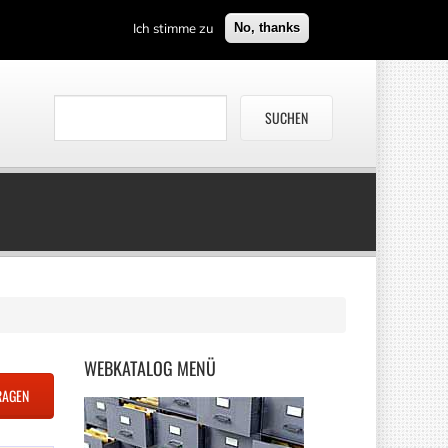
Ich stimme zu
No, thanks
WEBKATALOG
MENÜ