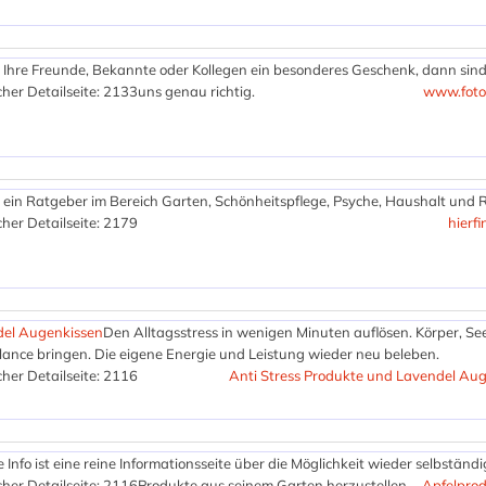
r Ihre Freunde, Bekannte oder Kollegen ein besonderes Geschenk, dann sind
her Detailseite: 2133
uns genau richtig.
www.foto
t ein Ratgeber im Bereich Garten, Schönheitspflege, Psyche, Haushalt und 
her Detailseite: 2179
hierf
del Augenkissen
Den Alltagsstress in wenigen Minuten auflösen. Körper, Se
alance bringen. Die eigene Energie und Leistung wieder neu beleben.
her Detailseite: 2116
Anti Stress Produkte und Lavendel Au
Info ist eine reine Informationsseite über die Möglichkeit wieder selbständi
her Detailseite: 2116
Produkte aus seinem Garten herzustellen.
Apfelprod