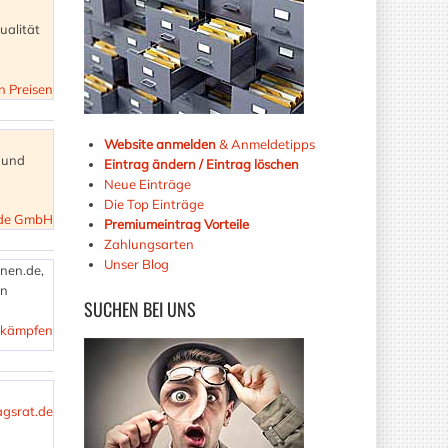
ualität
n Preisen
Website anmelden
& Anmeldetipps
 und
Eintrag ändern / Eintrag löschen
Neue Einträge
Die Top Einträge
ide GmbH
Premiumeintrag Vorteile
Zahlungsarten
Unser Blog
nen.de,
in
SUCHEN
BEI UNS
bekämpfen
agsrat.de