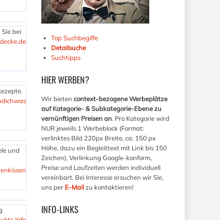
 Sie bei
Top Suchbegiffe
decke.de
Detailsuche
Suchtipps
HIER
WERBEN?
Rezepte.
Wir bieten
context-bezogene Werbeplätze
indichwas
auf Kategorie- & Subkategorie-Ebene zu
vernünftigen Preisen an
. Pro Kategorie wird
NUR jeweils 1 Werbeblock (Format:
verlinktes Bild 220px Breite, ca. 150 px
Höhe, dazu ein Begleittext mit Link bis 150
ele und
Zeichen), Verlinkung Google-konform,
Preise und Laufzeiten werden individuell
genkissen
vereinbart. Bei Interesse ersuchen wir Sie,
uns per
E-Mail
zu kontaktieren!
INFO-LINKS
g
ukte Info