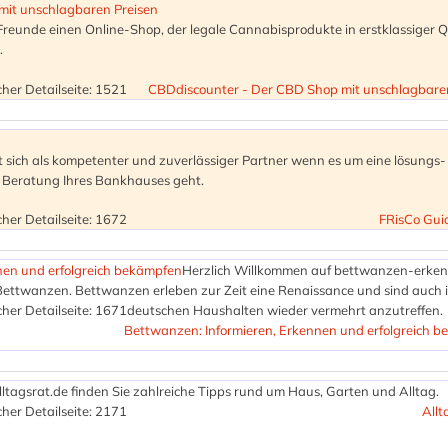
mit unschlagbaren Preisen
eunde einen Online-Shop, der legale Cannabisprodukte in erstklassiger Q
.
her Detailseite: 1521
CBDdiscounter - Der CBD Shop mit unschlagbare
 sich als kompetenter und zuverlässiger Partner wenn es um eine lösungs-
d Beratung Ihres Bankhauses geht.
her Detailseite: 1672
FRisCo Gu
nen und erfolgreich bekämpfen
Herzlich Willkommen auf bettwanzen-erken
ttwanzen. Bettwanzen erleben zur Zeit eine Renaissance und sind auch 
her Detailseite: 1671
deutschen Haushalten wieder vermehrt anzutreffen.
Bettwanzen: Informieren, Erkennen und erfolgreich 
ltagsrat.de finden Sie zahlreiche Tipps rund um Haus, Garten und Alltag.
her Detailseite: 2171
Allt