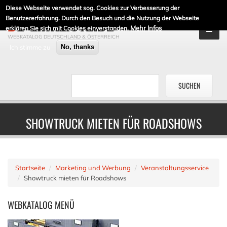
Diese Webseite verwendet sog. Cookies zur Verbesserung der
DE-LINKLISTE.DE
Benutzererfahrung. Durch den Besuch und die Nutzung der Webseite
Mehr Infos
erklären Sie sich mit Cookies einverstanden.
WEBKATALOG DEUTSCHLAND & ÖSTERREICH
Ich stimme zu
No, thanks
SHOWTRUCK MIETEN FÜR ROADSHOWS
Startseite
Marketing und Werbung
Veranstaltungsservice
Showtruck mieten für Roadshows
WEBKATALOG
MENÜ