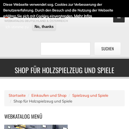
Diese Webseite verwendet sog. Cookies zur Verbesserung der
DE-LINKLISTE.DE
Benutzererfahrung. Durch den Besuch und die Nutzung der Webseite
Mehr Infos
erklären Sie sich mit Cookies einverstanden.
WEBKATALOG DEUTSCHLAND & ÖSTERREICH
Ich stimme zu
No, thanks
SHOP FÜR HOLZSPIELZEUG UND SPIELE
Startseite
Einkaufen und Shop
Spielzeug und Spiele
Shop für Holzspielzeug und Spiele
WEBKATALOG
MENÜ