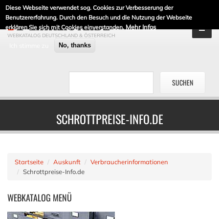
Diese Webseite verwendet sog. Cookies zur Verbesserung der
DE-LINKLISTE.DE
Benutzererfahrung. Durch den Besuch und die Nutzung der Webseite
Mehr Infos
erklären Sie sich mit Cookies einverstanden.
WEBKATALOG DEUTSCHLAND & ÖSTERREICH
Ich stimme zu
No, thanks
SCHROTTPREISE-INFO.DE
Startseite
Auskunft
Verbraucherinformationen
Schrottpreise-Info.de
WEBKATALOG
MENÜ