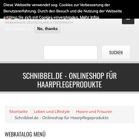
Diese Webseite verwendet sog. Cookies zur Verbesserung der
DE-LINKLISTE.DE
Benutzererfahrung. Durch den Besuch und die Nutzung der Webseite
Mehr Infos
erklären Sie sich mit Cookies einverstanden.
WEBKATALOG DEUTSCHLAND & ÖSTERREICH
Ich stimme zu
No, thanks
SCHNIBBEL.DE - ONLINESHOP FÜR
HAARPFLEGEPRODUKTE
Startseite
Leben und Lifestyle
Haare und Frisuren
Schnibbel.de - Onlineshop für Haarpflegeprodukte
WEBKATALOG
MENÜ