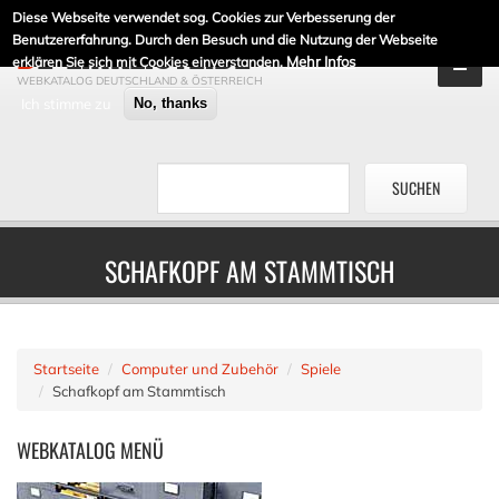
Diese Webseite verwendet sog. Cookies zur Verbesserung der
DE-LINKLISTE.DE
Benutzererfahrung. Durch den Besuch und die Nutzung der Webseite
Mehr Infos
erklären Sie sich mit Cookies einverstanden.
WEBKATALOG DEUTSCHLAND & ÖSTERREICH
Ich stimme zu
No, thanks
SCHAFKOPF AM STAMMTISCH
Startseite
Computer und Zubehör
Spiele
Schafkopf am Stammtisch
WEBKATALOG
MENÜ