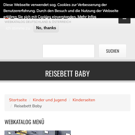
Diese Webseite verwendet sog. Cookies zur Verbesserung der
DE-LINKLISTE.DE
Benutzererfahrung. Durch den Besuch und die Nutzung der Webseite
Mehr Infos
erklären Sie sich mit Cookies einverstanden.
WEBKATALOG DEUTSCHLAND & ÖSTERREICH
Ich stimme zu
No, thanks
REISEBETT BABY
Startseite
Kinder und Jugend
Kinderseiten
Reisebett Baby
WEBKATALOG
MENÜ