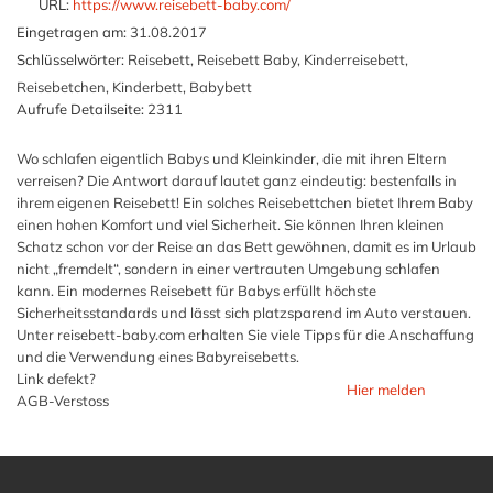
URL:
https://www.reisebett-baby.com/
Eingetragen am:
31.08.2017
Schlüsselwörter:
Reisebett, Reisebett Baby, Kinderreisebett,
Reisebetchen, Kinderbett, Babybett
Aufrufe Detailseite:
2311
Wo schlafen eigentlich Babys und Kleinkinder, die mit ihren Eltern
verreisen? Die Antwort darauf lautet ganz eindeutig: bestenfalls in
ihrem eigenen Reisebett! Ein solches Reisebettchen bietet Ihrem Baby
einen hohen Komfort und viel Sicherheit. Sie können Ihren kleinen
Schatz schon vor der Reise an das Bett gewöhnen, damit es im Urlaub
nicht „fremdelt“, sondern in einer vertrauten Umgebung schlafen
kann. Ein modernes Reisebett für Babys erfüllt höchste
Sicherheitsstandards und lässt sich platzsparend im Auto verstauen.
Unter reisebett-baby.com erhalten Sie viele Tipps für die Anschaffung
und die Verwendung eines Babyreisebetts.
Link defekt?
Hier melden
AGB-Verstoss