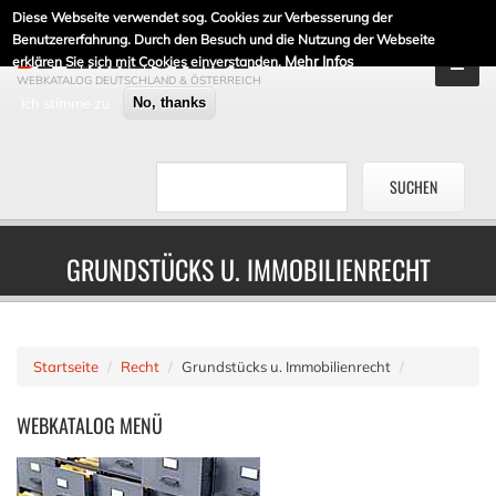
Diese Webseite verwendet sog. Cookies zur Verbesserung der
DE-LINKLISTE.DE
Benutzererfahrung. Durch den Besuch und die Nutzung der Webseite
Mehr Infos
erklären Sie sich mit Cookies einverstanden.
WEBKATALOG DEUTSCHLAND & ÖSTERREICH
Ich stimme zu
No, thanks
GRUNDSTÜCKS U. IMMOBILIENRECHT
Startseite
Recht
Grundstücks u. Immobilienrecht
WEBKATALOG
MENÜ