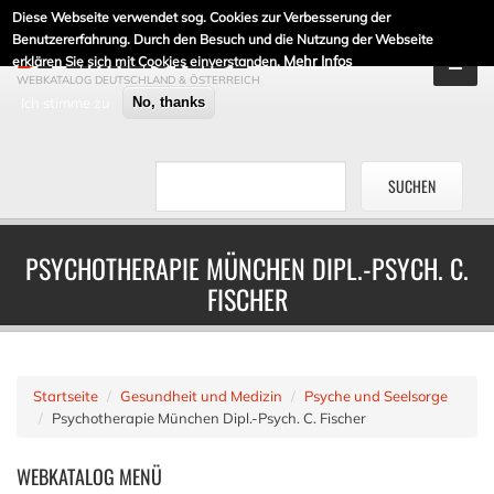
Diese Webseite verwendet sog. Cookies zur Verbesserung der
DE-LINKLISTE.DE
Benutzererfahrung. Durch den Besuch und die Nutzung der Webseite
Mehr Infos
erklären Sie sich mit Cookies einverstanden.
WEBKATALOG DEUTSCHLAND & ÖSTERREICH
Ich stimme zu
No, thanks
PSYCHOTHERAPIE MÜNCHEN DIPL.-PSYCH. C.
FISCHER
Startseite
Gesundheit und Medizin
Psyche und Seelsorge
Psychotherapie München Dipl.-Psych. C. Fischer
WEBKATALOG
MENÜ