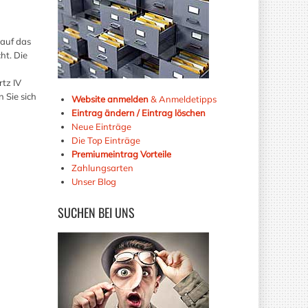
 auf das
ht. Die
rtz IV
 Sie sich
Website anmelden
& Anmeldetipps
Eintrag ändern / Eintrag löschen
Neue Einträge
Die Top Einträge
Premiumeintrag Vorteile
Zahlungsarten
Unser Blog
SUCHEN
BEI UNS