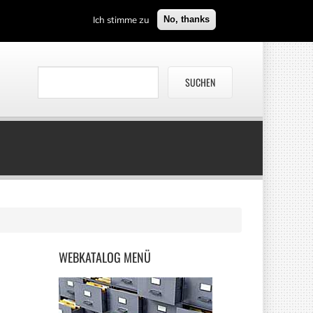
Ich stimme zu
No, thanks
WEBKATALOG
MENÜ