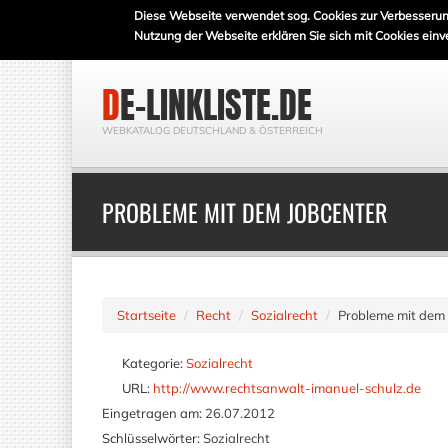
Diese Webseite verwendet sog. Cookies zur Verbesserun
Nutzung der Webseite erklären Sie sich mit Cookies einv
DE-LINKLISTE.DE
WEBKATALOG DEUTSCHLAND & ÖSTERREICH
PROBLEME MIT DEM JOBCENTER
Startseite
Recht
Sozialrecht
Probleme mit dem 
Kategorie:
Sozialrecht
URL:
http://www.rechtsanwalt-imanuel-schulz.de
Eingetragen am:
26.07.2012
Schlüsselwörter:
Sozialrecht