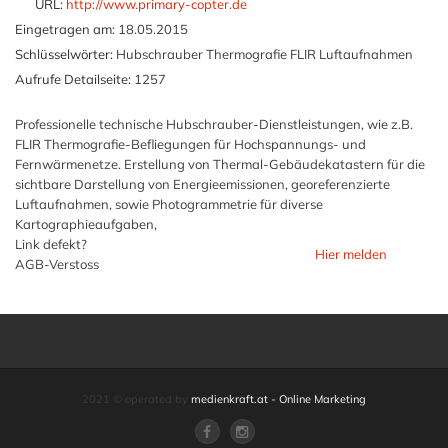
URL:
http://www.primary-copter.de
Eingetragen am:
18.05.2015
Schlüsselwörter:
Hubschrauber Thermografie FLIR Luftaufnahmen
Aufrufe Detailseite:
1257
Professionelle technische Hubschrauber-Dienstleistungen, wie z.B.
FLIR Thermografie-Befliegungen für Hochspannungs- und
Fernwärmenetze. Erstellung von Thermal-Gebäudekatastern für die
sichtbare Darstellung von Energieemissionen, georeferenzierte
Luftaufnahmen, sowie Photogrammetrie für diverse
Kartographieaufgaben,
Link defekt?
Hier melden
AGB-Verstoss
2021 © operated by
medienkraft.at - Online Marketing