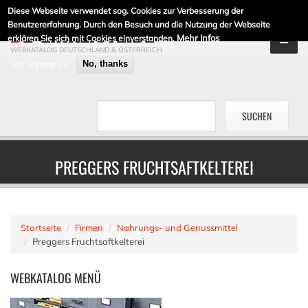
Diese Webseite verwendet sog. Cookies zur Verbesserung der
DE-LINKLISTE.DE
Benutzererfahrung. Durch den Besuch und die Nutzung der Webseite
Mehr Infos
erklären Sie sich mit Cookies einverstanden.
WEBKATALOG DEUTSCHLAND & ÖSTERREICH
Ich stimme zu
No, thanks
PREGGERS FRUCHTSAFTKELTEREI
Startseite
Firmen
Nahrungs- und Genussmittel
Preggers Fruchtsaftkelterei
WEBKATALOG
MENÜ