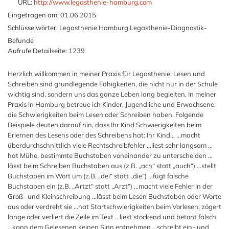
URL:
http://www.legasthenie-hamburg.com
Eingetragen am:
01.06.2015
Schlüsselwörter:
Legasthenie Hamburg Legasthenie-Diagnostik-
Befunde
Aufrufe Detailseite:
1239
Herzlich willkommen in meiner Praxis für Legasthenie! Lesen und
Schreiben sind grundlegende Fähigkeiten, die nicht nur in der Schule
wichtig sind, sondern uns das ganze Leben lang begleiten. In meiner
Praxis in Hamburg betreue ich Kinder, Jugendliche und Erwachsene,
die Schwierigkeiten beim Lesen oder Schreiben haben. Folgende
Beispiele deuten darauf hin, dass Ihr Kind Schwierigkeiten beim
Erlernen des Lesens oder des Schreibens hat: Ihr Kind… …macht
überdurchschnittlich viele Rechtschreibfehler …liest sehr langsam …
hat Mühe, bestimmte Buchstaben voneinander zu unterscheiden …
lässt beim Schreiben Buchstaben aus (z.B. „ach“ statt „auch“) …stellt
Buchstaben im Wort um (z.B. „dei“ statt „die“) …fügt falsche
Buchstaben ein (z.B. „Artzt“ statt „Arzt“) …macht viele Fehler in der
Groß- und Kleinschreibung …lässt beim Lesen Buchstaben oder Worte
aus oder verdreht sie …hat Startschwierigkeiten beim Vorlesen, zögert
lange oder verliert die Zeile im Text …liest stockend und betont falsch
…kann dem Gelesenen keinen Sinn entnehmen …schreibt ein- und