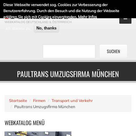
Diese Webseite verwendet sog. Cookies zur Verbesserung der
DE-LINKLISTE.DE
Benutzererfahrung. Durch den Besuch und die Nutzung der Webseite
Mehr Infos
erklären Sie sich mit Cookies einverstanden.
WEBKATALOG DEUTSCHLAND & ÖSTERREICH
Ich stimme zu
No, thanks
PAULTRANS UMZUGSFIRMA MÜNCHEN
Startseite
Firmen
Transport und Verkehr
Paultrans Umzugsfirma München
WEBKATALOG
MENÜ