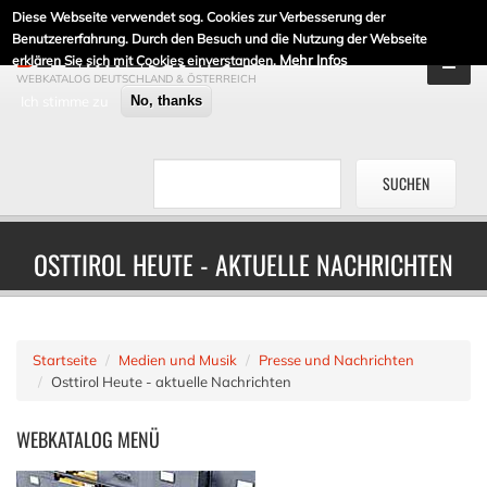
Diese Webseite verwendet sog. Cookies zur Verbesserung der
DE-LINKLISTE.DE
Benutzererfahrung. Durch den Besuch und die Nutzung der Webseite
Mehr Infos
erklären Sie sich mit Cookies einverstanden.
WEBKATALOG DEUTSCHLAND & ÖSTERREICH
Ich stimme zu
No, thanks
OSTTIROL HEUTE - AKTUELLE NACHRICHTEN
Startseite
Medien und Musik
Presse und Nachrichten
Osttirol Heute - aktuelle Nachrichten
WEBKATALOG
MENÜ