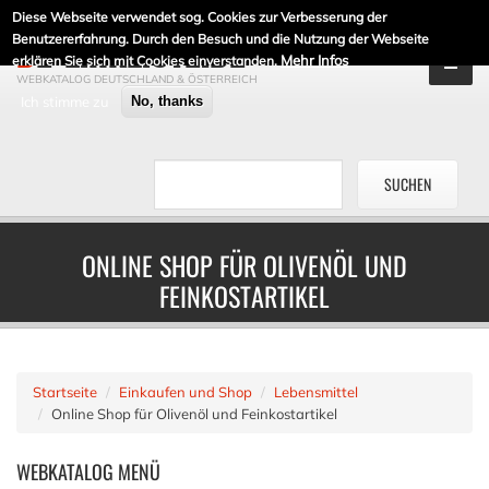
Diese Webseite verwendet sog. Cookies zur Verbesserung der
DE-LINKLISTE.DE
Benutzererfahrung. Durch den Besuch und die Nutzung der Webseite
Mehr Infos
erklären Sie sich mit Cookies einverstanden.
WEBKATALOG DEUTSCHLAND & ÖSTERREICH
Ich stimme zu
No, thanks
ONLINE SHOP FÜR OLIVENÖL UND
FEINKOSTARTIKEL
Startseite
Einkaufen und Shop
Lebensmittel
Online Shop für Olivenöl und Feinkostartikel
WEBKATALOG
MENÜ