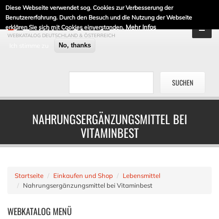
Diese Webseite verwendet sog. Cookies zur Verbesserung der
DE-LINKLISTE.DE
Benutzererfahrung. Durch den Besuch und die Nutzung der Webseite
Mehr Infos
erklären Sie sich mit Cookies einverstanden.
WEBKATALOG DEUTSCHLAND & ÖSTERREICH
Ich stimme zu
No, thanks
NAHRUNGSERGÄNZUNGSMITTEL BEI
VITAMINBEST
Startseite
Einkaufen und Shop
Lebensmittel
Nahrungsergänzungsmittel bei Vitaminbest
WEBKATALOG
MENÜ