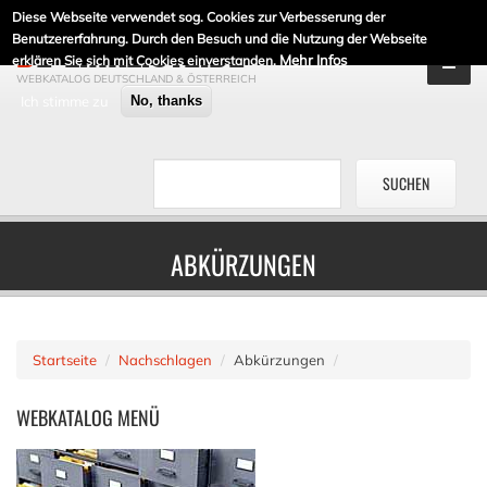
Diese Webseite verwendet sog. Cookies zur Verbesserung der
DE-LINKLISTE.DE
Benutzererfahrung. Durch den Besuch und die Nutzung der Webseite
Mehr Infos
erklären Sie sich mit Cookies einverstanden.
WEBKATALOG DEUTSCHLAND & ÖSTERREICH
Ich stimme zu
No, thanks
ABKÜRZUNGEN
Startseite
Nachschlagen
Abkürzungen
WEBKATALOG
MENÜ