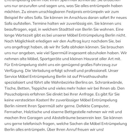
uns nur anzurufen und sagen uns, was Sie alles entrümpeln haben
möchten. Zu einem unschlagbaren Festpreis entrümpeln wir zum
Beispiel Ihr altes Sofa. Sie können im Anschluss daran sofort Ihr neues
Sofa aufstellen. Termine halten wir zuverlässig ein. Sie können uns
beauftragen, egal, in welchem Stadtteil von Berlin Sie wohnen. Eine
lange Wartezeit gibt es bei unserer Möbel Entrümpelung Berlin nicht.
Nach Möglichkeit erledigen wir den Auftrag kurz nachdem Sie, bei
uns angefragt haben, ob wir Ihr Sofa abholen können. Sie brauchen
uns nur angeben, wie viel Sperrmüll insgesamt abzuholen haben. Wir
nehmen alte Möbel, Sportgeräte und kleinen Hausrat aller Art mit.
Für Entrümpelung steht uns ein genügend großes Fahrzeug zur
Verfügung. Die Verladung erfolgt schnell und professionell. Unser
Service Möbel Entrümpelung Berlin ist auf Privathaushalte
spezialisiert und fährt alle Wohnbezirke Berlins an. Schrankwände,
Tische, Betten, Teppiche und vieles mehr holen wir bei Ihnen ab. Den
Pauschalpreis erfahren Sie direkt bei Ihrer Anfrage. Es gibt für Sie
keine versteckten Kosten! Ihr zuverlässiger Möbel Entrümpelung
Berlin nimmt Ihren Sperrmüll sehr gerne. Defekte Computer,
Fernseher, Holztische und eiserne Bettgestelle nehmen wir mit und
machen Ihre Garagen und Abstellräume besenrein leer. Sie können
uns gerne telefonisch fragen, welche Sachen die Möbel Entrümpelung
Berlin alles entrümpeln. Über Ihren Anruf freuen wir uns!