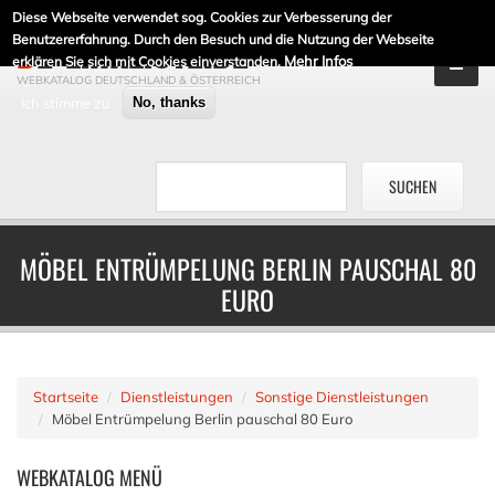
Diese Webseite verwendet sog. Cookies zur Verbesserung der
DE-LINKLISTE.DE
Benutzererfahrung. Durch den Besuch und die Nutzung der Webseite
Mehr Infos
erklären Sie sich mit Cookies einverstanden.
WEBKATALOG DEUTSCHLAND & ÖSTERREICH
Ich stimme zu
No, thanks
MÖBEL ENTRÜMPELUNG BERLIN PAUSCHAL 80
EURO
Startseite
Dienstleistungen
Sonstige Dienstleistungen
Möbel Entrümpelung Berlin pauschal 80 Euro
WEBKATALOG
MENÜ