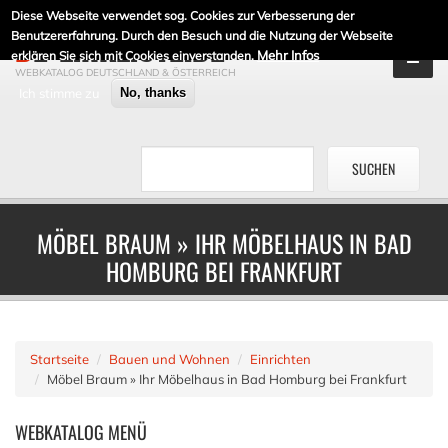
Diese Webseite verwendet sog. Cookies zur Verbesserung der
DE-LINKLISTE.DE
Benutzererfahrung. Durch den Besuch und die Nutzung der Webseite
Mehr Infos
erklären Sie sich mit Cookies einverstanden.
WEBKATALOG DEUTSCHLAND & ÖSTERREICH
Ich stimme zu
No, thanks
MÖBEL BRAUM » IHR MÖBELHAUS IN BAD
HOMBURG BEI FRANKFURT
Startseite
Bauen und Wohnen
Einrichten
Möbel Braum » Ihr Möbelhaus in Bad Homburg bei Frankfurt
WEBKATALOG
MENÜ