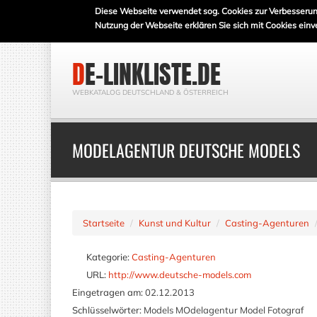
Diese Webseite verwendet sog. Cookies zur Verbesserun
Nutzung der Webseite erklären Sie sich mit Cookies einv
DE-LINKLISTE.DE
WEBKATALOG DEUTSCHLAND & ÖSTERREICH
MODELAGENTUR DEUTSCHE MODELS
Startseite
Kunst und Kultur
Casting-Agenturen
Kategorie:
Casting-Agenturen
URL:
http://www.deutsche-models.com
Eingetragen am:
02.12.2013
Schlüsselwörter:
Models MOdelagentur Model Fotograf