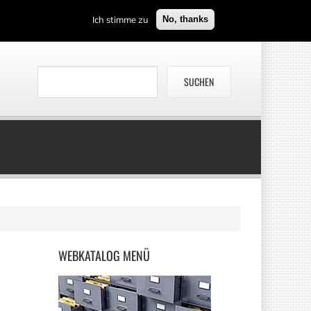
Ich stimme zu
No, thanks
WEBKATALOG
MENÜ