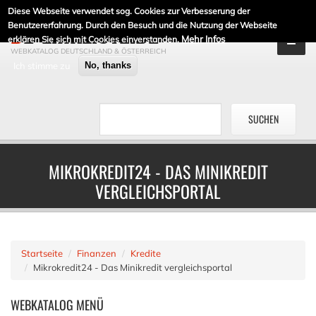
Diese Webseite verwendet sog. Cookies zur Verbesserung der
DE-LINKLISTE.DE
Benutzererfahrung. Durch den Besuch und die Nutzung der Webseite
Mehr Infos
erklären Sie sich mit Cookies einverstanden.
WEBKATALOG DEUTSCHLAND & ÖSTERREICH
Ich stimme zu
No, thanks
MIKROKREDIT24 - DAS MINIKREDIT
VERGLEICHSPORTAL
Startseite
Finanzen
Kredite
Mikrokredit24 - Das Minikredit vergleichsportal
WEBKATALOG
MENÜ